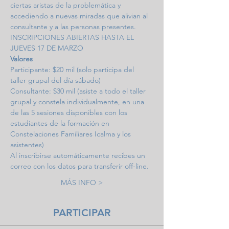
ciertas aristas de la problemática y 
accediendo a nuevas miradas que alivian al 
consultante y a las personas presentes.
INSCRIPCIONES ABIERTAS HASTA EL 
JUEVES 17 DE MARZO
Valores
Participante: $20 mil (solo participa del 
taller grupal del día sábado)
Consultante: $30 mil (asiste a todo el taller 
grupal y constela individualmente, en una 
de las 5 sesiones disponibles con los 
estudiantes de la formación en 
Constelaciones Familiares Icalma y los 
asistentes)
Al inscribirse automáticamente recibes un 
correo con los datos para transferir off-line. 
MÁS INFO >
PARTICIPAR