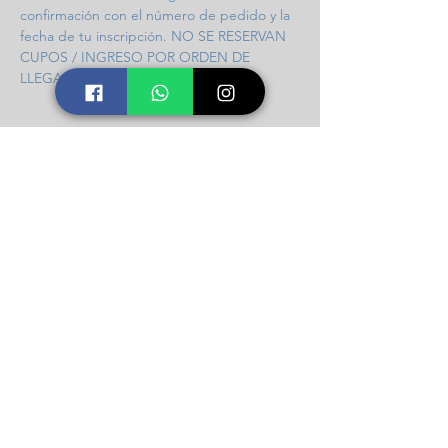
confirmación con el número de pedido y la 
fecha de tu inscripción. NO SE RESERVAN 
CUPOS / INGRESO POR ORDEN DE 
LLEGADA / 97 CUPOS DISPONIBLES.
Compartir este taller
Icalma Constelaciones
Soporte
Contacto
Número telefónico +56 9 9826 0901
secretaria@constelacionesfamiliares.cl
FAQ/Preguntas Frecuentes: