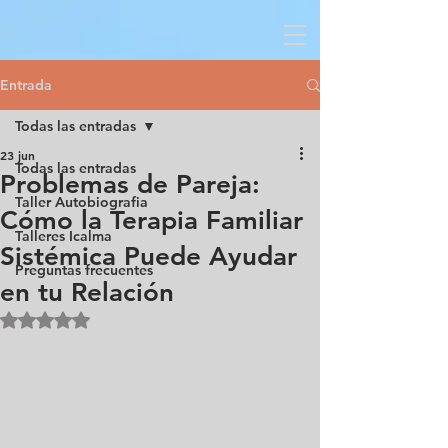
Entrada
Todas las entradas
23 jun
Todas las entradas
Problemas de Pareja:
Taller Autobiografia
Cómo la Terapia Familiar
Talleres Icalma
Sistémica Puede Ayudar
Preguntas frecuentes
en tu Relación
Obtuvo NaN de 5 estrellas.