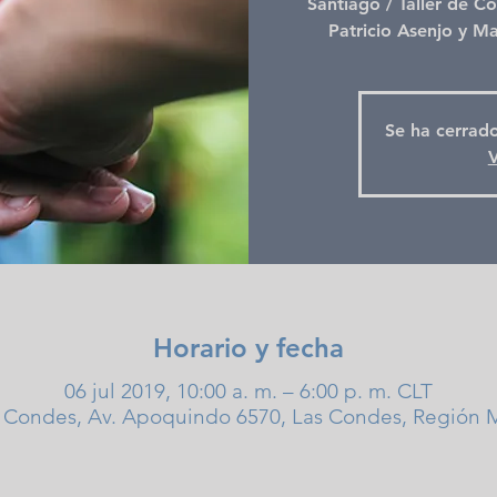
Santiago / Taller de Co
Patricio Asenjo y Ma
Se ha cerrado
V
Horario y fecha
06 jul 2019, 10:00 a. m. – 6:00 p. m. CLT
s Condes, Av. Apoquindo 6570, Las Condes, Región M