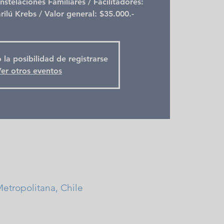
nstelaciones Familiares / Facilitadores:
rilú Krebs / Valor general: $35.000.-
 la posibilidad de registrarse
er otros eventos
etropolitana, Chile