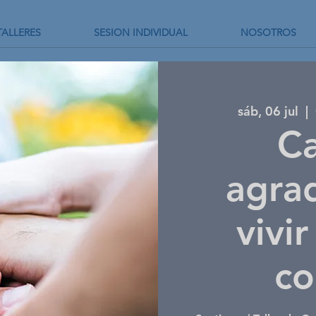
TALLERES
SESION INDIVIDUAL
NOSOTROS
sáb, 06 jul
  |  
C
agra
vivi
co