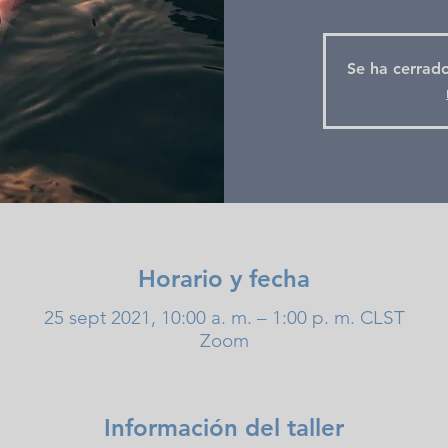
Se ha cerrado
Horario y fecha
25 sept 2021, 10:00 a. m. – 1:00 p. m. CLST
Zoom
Información del taller