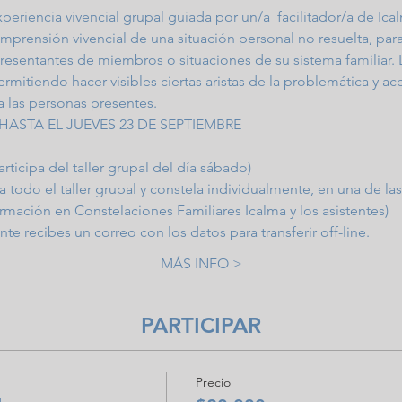
periencia vivencial grupal guiada por un/a  facilitador/a de Ic
prensión vivencial de una situación personal no resuelta, para
esentantes de miembros o situaciones de su sistema familiar. 
rmitiendo hacer visibles ciertas aristas de la problemática y a
 a las personas presentes.
HASTA EL JUEVES 23 DE SEPTIEMBRE
articipa del taller grupal del día sábado)
 a todo el taller grupal y constela individualmente, en una de la
ormación en Constelaciones Familiares Icalma y los asistentes)
te recibes un correo con los datos para transferir off-line. 
MÁS INFO >
PARTICIPAR
Precio