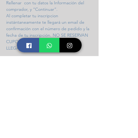
Rellenar  con tu datos la Información del 
comprador, y “Continuar”. 
Al completar tu inscripcion 
instántaneamente te llegará un email de 
confirmación con el número de pedido y la 
fecha de tu inscripción. NO SE RESERVAN 
CUPOS / INGRESO POR ORDEN DE 
LLEGADA / 97 CUPOS DISPONIBLES.
Compartir este taller
Icalma Constelaciones
Soporte
Contacto