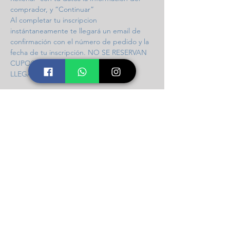
comprador, y “Continuar”
Al completar tu inscripcion 
instántaneamente te llegará un email de 
confirmación con el número de pedido y la 
fecha de tu inscripción. NO SE RESERVAN 
CUPOS / INGRESO POR ORDEN DE 
LLEGADA / 97 CUPOS DISPONIBLES.
Compartir este taller
Icalma Constelaciones
Soporte
Contacto