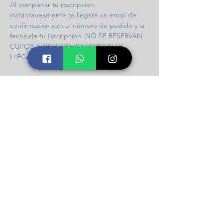
Al completar tu inscripcion 
instántaneamente te llegará un email de 
confirmación con el número de pedido y la 
fecha de tu inscripción. NO SE RESERVAN 
CUPOS / INGRESO POR ORDEN DE 
LLEGADA / 97 CUPOS DISPONIBLES.
Compartir este taller
Icalma Constelaciones
Soporte
Contacto
Número telefónico +56 9 9826 0901
secretaria@constelacionesfamiliares.cl