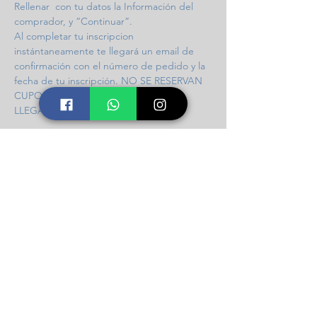
Rellenar  con tu datos la Información del 
comprador, y “Continuar”. 
Al completar tu inscripcion 
instántaneamente te llegará un email de 
confirmación con el número de pedido y la 
fecha de tu inscripción. NO SE RESERVAN 
CUPOS / INGRESO POR ORDEN DE 
LLEGADA / 97 CUPOS DISPONIBLES.
Compartir este taller
Icalma Constelaciones
Soporte
Contacto