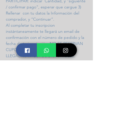
PARTICIPAR: indicar  Cantidad, y “siguiente 
/ confirmar pago”, esperar que cargue 3) 
Rellenar  con tu datos la Información del 
comprador, y “Continuar”. 
Al completar tu inscripcion 
instántaneamente te llegará un email de 
confirmación con el número de pedido y la 
fecha de tu inscripción. NO SE RESERVAN 
CUPOS / INGRESO POR ORDEN DE 
LLEGADA / 97 CUPOS DISPONIBLES.
Compartir este taller
Icalma Constelaciones
Soporte