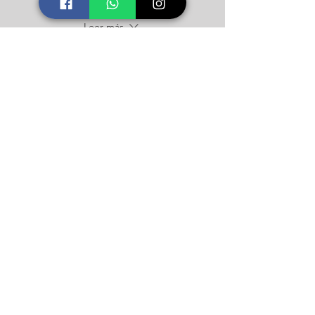
Participar
Leer más
Precio
$10.000
Compartir este taller
Icalma Constelaciones
Soporte
Contacto
Número telefónico +56 9 9826 0901