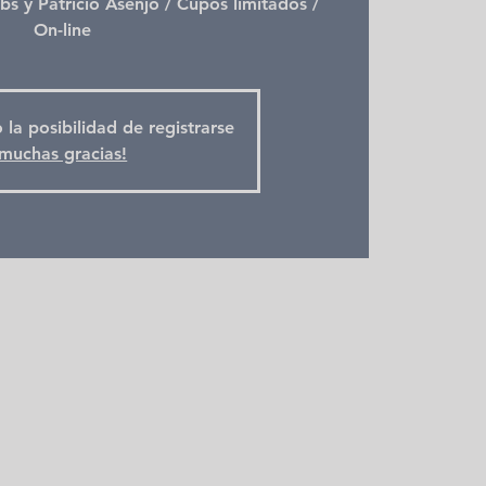
bs y Patricio Asenjo / Cupos limitados /
On-line
 la posibilidad de registrarse
muchas gracias!