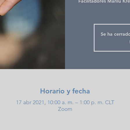
Facilitadores Marilú Kre
Se ha cerrado
Horario y fecha
17 abr 2021, 10:00 a. m. – 1:00 p. m. CLT
Zoom