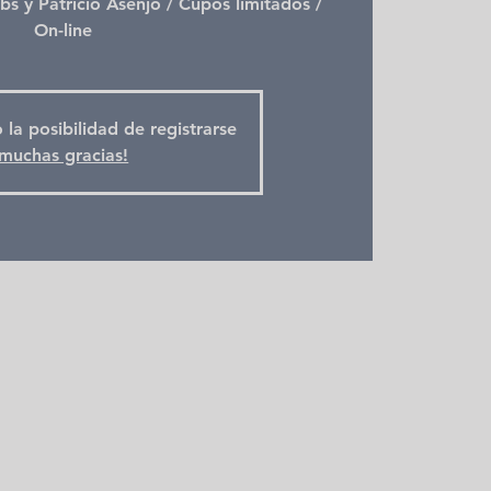
bs y Patricio Asenjo / Cupos limitados /
On-line
 la posibilidad de registrarse
muchas gracias!