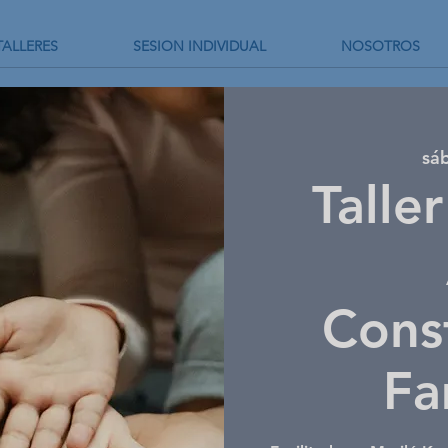
TALLERES
SESION INDIVIDUAL
NOSOTROS
sáb
Talle
Cons
Fa