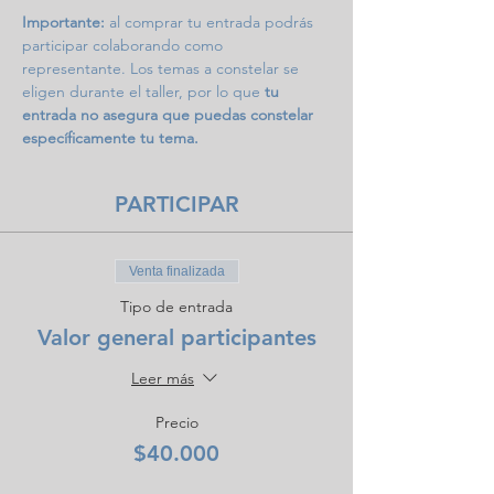
Importante: 
al comprar tu entrada podrás 
participar colaborando como 
representante. Los temas a constelar se 
eligen durante el taller, por lo que 
tu 
entrada no asegura que puedas constelar 
específicamente tu tema.
PARTICIPAR
Venta finalizada
Tipo de entrada
Valor general participantes
Leer más
Precio
$40.000