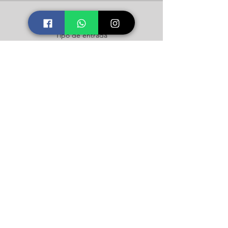
Venta finalizada
Tipo de entrada
Valor Estudiantes Icalma
Precio
$40.000
Compartir este taller
Icalma Constelaciones
Soporte