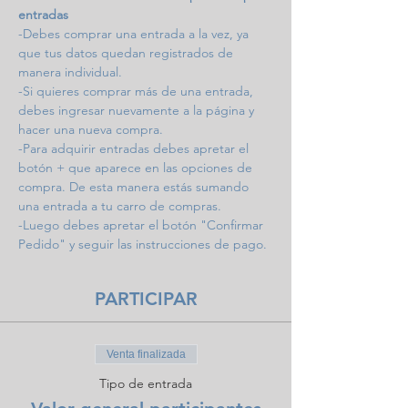
entradas
-Debes comprar una entrada a la vez, ya 
que tus datos quedan registrados de 
manera individual.
-Si quieres comprar más de una entrada, 
debes ingresar nuevamente a la página y 
hacer una nueva compra.
-Para adquirir entradas debes apretar el 
botón + que aparece en las opciones de 
compra. De esta manera estás sumando 
una entrada a tu carro de compras.
-Luego debes apretar el botón "Confirmar 
Pedido" y seguir las instrucciones de pago.
PARTICIPAR
Venta finalizada
Tipo de entrada