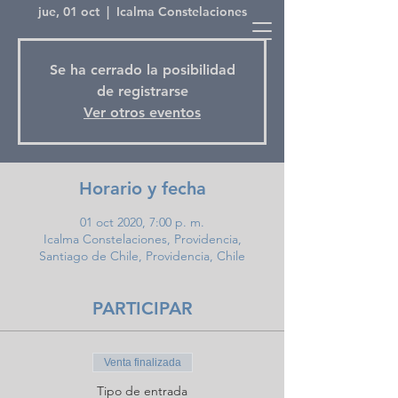
jue, 01 oct
  |  
Icalma Constelaciones
Se ha cerrado la posibilidad
de registrarse
Ver otros eventos
Horario y fecha
01 oct 2020, 7:00 p. m.
Icalma Constelaciones, Providencia,
Santiago de Chile, Providencia, Chile
PARTICIPAR
Venta finalizada
Tipo de entrada