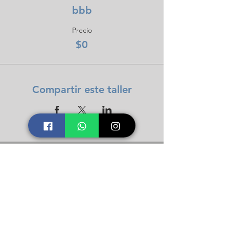
bbb
Precio
$0
Compartir este taller
Icalma Constelaciones
Soporte
Contacto
Número telefónico +56 9 9826 0901
secretaria@constelacionesfamiliares.cl