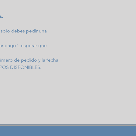
s.
 solo debes pedir una 
mar pago”, esperar que 
úmero de pedido y la fecha 
UPOS DISPONIBLES.