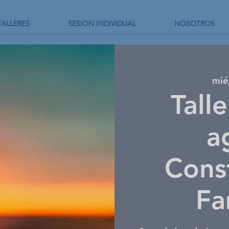
TALLERES
SESION INDIVIDUAL
NOSOTROS
mié
Tall
a
Cons
Fa