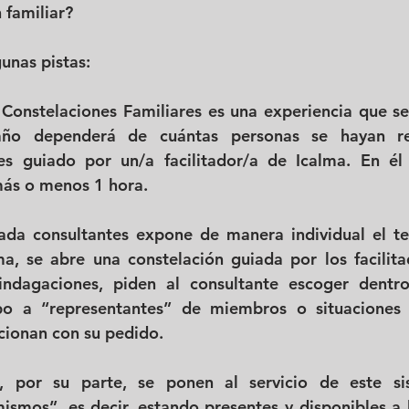
 familiar? 
unas pistas: 
 Constelaciones Familiares es una experiencia que se 
ño dependerá de cuántas personas se hayan reg
es guiado por un/a facilitador/a de Icalma. En él 
más o menos 1 hora. 
 cada consultantes expone de manera individual el t
a, se abre una constelación guiada por los facilitad
indagaciones, piden al consultante escoger dentro
upo a “representantes” de miembros o situaciones 
acionan con su pedido. 
, por su parte, se ponen al servicio de este sist
ismos”, es decir, estando presentes y disponibles a l