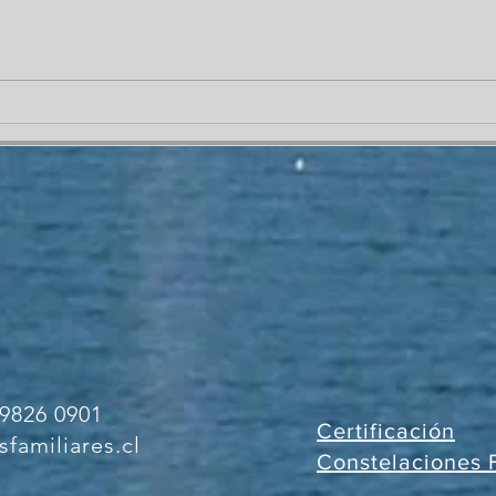
¿Qué significa ser
¿Qué
"representante" en una
las 
constelación familiar?
9826 0901
Certificación
familiares.cl
Constelaciones 