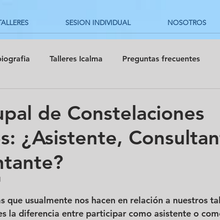
TALLERES
SESION INDIVIDUAL
NOSOTROS
biografia
Talleres Icalma
Preguntas frecuentes
rupal de Constelaciones
es: ¿Asistente, Consultan
ntante?
1
trellas.
s que usualmente nos hacen en relación a nuestros tal
es la diferencia entre participar como asistente o com