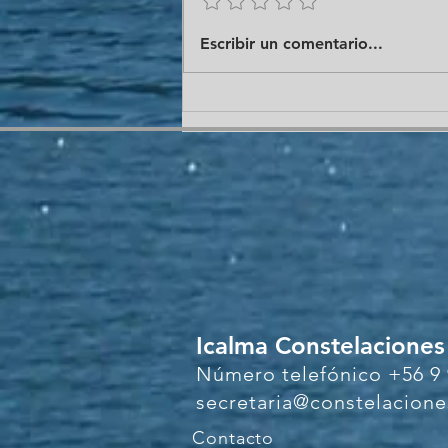
Síntomas físicos y
Escribir un comentario...
emocionales después de una
constelación familiar: ¿Es
normal lo que siento?
Icalma Constelaciones
Número telefónico +56 9 
secretaria@constelaciones
Contacto